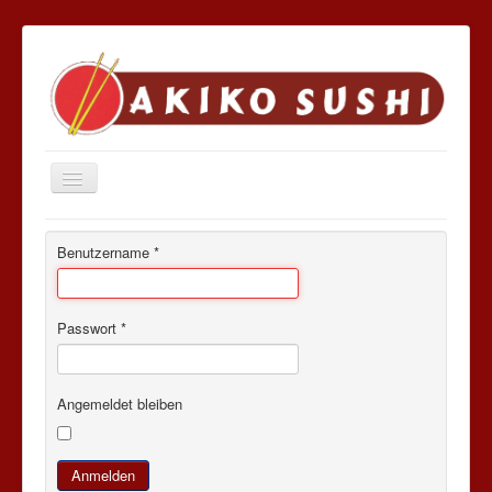
Navigation
an/aus
Start
Benutzername
*
Menüs
Spezial Sushi
Passwort
*
Speisekarte
Catering
Angemeldet bleiben
Allergenliste
Online Bestellen
Anmelden